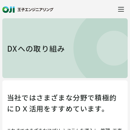
当社の特徴
DXへの取り組み
事業・サービス
事業・サービス
製品・ソリューション
当社ではさまざまな分野で積極的
建設
水環境ソリューション
にＤＸ活用をすすめています。
事例紹介