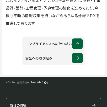
これまでさまざまなアプリ、システムを導入し、管理・工事
フィールドサービス
企業情報
品質・設計・工程管理・予算管理の強化を進めており、今
後も不断の情報収集を行いながらあらゆる分野でＤＸを
企業情報
採用情報
推進して参ります。
ごあいさつ
企業理念・行動方針
コンプライアンスへの取り組み
お知らせ
お問い合わせ
安全への取り組み
コンプライアンスへの取り
安全への取り組み
組み
DXへの取り組み
HOME
企業情報
DXへの取り組み
会社概要
当社の特徴
沿革
取引先一覧