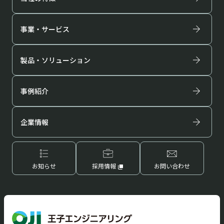
本人の同意がある場合
統計的なデータ等、本人を識別することができな
事業・サービス
い状態で開示・提供する場合
製品・ソリューション
法令に基づき提供をする場合
人の生命、身体または財産の保護のために必要な
事例紹介
場合であって、本人の同意を得ることが困難である
場合
企業情報
公衆衛生の向上または児童の健全な育成の推進
のために特に必要がある場合であって、本人の同
意を得ることが困難であるとき
お知らせ
採用情報
お問い合わせ
国または地方公共団体等が公的な事務を実施す
るうえで、協力する必要がある場合であって、本人
の同意を得ることにより当該事務の遂行に支障を