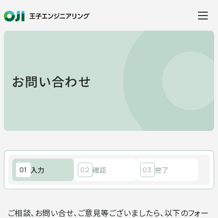
当社の特徴
お問い合わせ
事業・サービス
事業・サービス
製品・ソリューション
01
入力
02
確認
03
完了
建設
水環境ソリューション
事例紹介
ご相談、お問い合せ、ご意見等ございましたら、以下のフォー