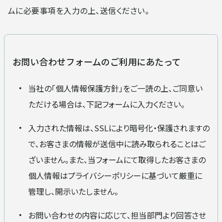
フィールドサービス
企業情報
ムに必要事項を入力の上、送信ください。
企業情報
採用情報
お問い合わせフォームのご利用にあたって
ごあいさつ
企業理念・行動方針
当社の「個人情報保護方針」をご一読の上、ご同意い
ただける場合は、下記フォームに入力ください。
お知らせ
お問い合わせ
安全への取り組み
コンプライアンスへの取り
入力された情報は、SSLにより暗号化・保護されますの
組み
で、お客さまの情報が送信中に読み取られることはご
ざいません。また、当フォームにて取得したお客さまの
個人情報はプライバシーポリシーに基づいて厳重に
DXへの取り組み
会社概要
管理し、開示いたしません。
お問い合わせの内容に応じて、担当部門より回答させ
沿革
取引先一覧