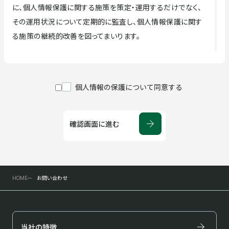
に、個人情報保護に関する施策を策定・運用するだけでなく、
その運用状況について定期的に監査し、個人情報保護に関す
る施策の継続的改善を図ってまいります。
当社は、個人情報保護に関する法令および行政官庁が
定めた方針・ガイドライン等を遵守します。
個人情報の保護について同意する
当社は、個人情報を保護するための体制を確立するとと
もに、適切な個人情報の取得、利用および管理に関する
確認画面に進む
社内規程・規則等を定め、これを遵守します。
取得した個人情報は、当社の定める利用目的（下掲の
「当社が取り扱う個人情報の利用目的」を参照）に従って
取扱います。
お問い合わせ
HOME
個人データは、以下のいずれかに該当する場合を除き、
第三者へ提供をいたしません。
当社の特徴