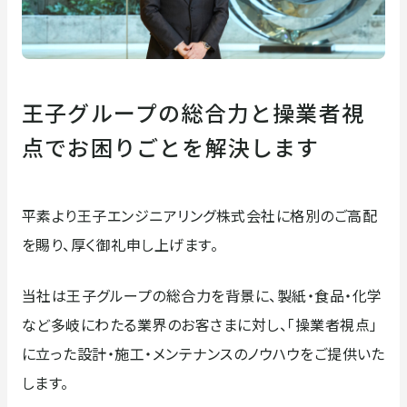
フィールドサービス
企業情報
企業情報
採用情報
王子グループの総合力と操業者視
ごあいさつ
企業理念・行動方針
点でお困りごとを解決します
お知らせ
お問い合わせ
平素より王子エンジニアリング株式会社に格別のご高配
安全への取り組み
コンプライアンスへの取り
組み
を賜り、厚く御礼申し上げます。
当社は王子グループの総合力を背景に、製紙・食品・化学
DXへの取り組み
会社概要
など多岐にわたる業界のお客さまに対し、「操業者視点」
に立った設計・施工・メンテナンスのノウハウをご提供いた
します。
沿革
取引先一覧