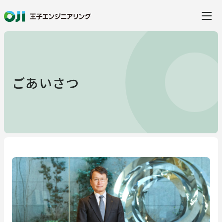
当社の特徴
ごあいさつ
事業・サービス
事業・サービス
製品・ソリューション
建設
水環境ソリューション
事例紹介