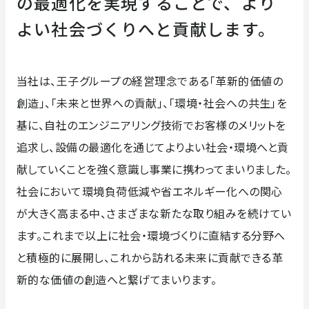
の最適化を実現することで、より
フィールドサービス
企業情報
よい社会づくりへと貢献します。
企業情報
採用情報
当社は、王子グループの経営理念である「革新的価値の
創造」、「未来と世界への貢献」、「環境・社会への共生」を
ごあいさつ
企業理念・行動方針
基に、自社のエンジニアリング技術でお客様のメリットを
追求し、設備の最適化を通じてよりよい社会・環境へと貢
お知らせ
お問い合わせ
安全への取り組み
コンプライアンスへの取り
献していくことを強く意識し事業に携わってまいりました。
組み
社会において環境負荷低減や省エネルギー化への関心
が大きく高まる中、さまざまな新たな取り組みを続けてい
ます。これまで以上に社会・環境づくりに直結する分野へ
DXへの取り組み
会社概要
と積極的に展開し、これから訪れる未来に貢献できる革
新的な価値の創造へと繋げてまいります。
沿革
取引先一覧