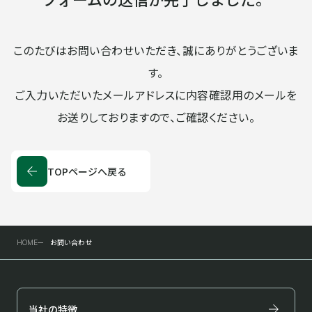
フィールドサービス
企業情報
このたびはお問い合わせいただき、誠にありがとうございま
企業情報
採用情報
す。
ご入力いただいたメールアドレスに内容確認用のメールを
ごあいさつ
企業理念・行動方針
お送りしておりますので、ご確認ください。
お知らせ
お問い合わせ
安全への取り組み
コンプライアンスへの取り
TOPページへ戻る
組み
お問い合わせ
HOME
DXへの取り組み
会社概要
当社の特徴
沿革
取引先一覧