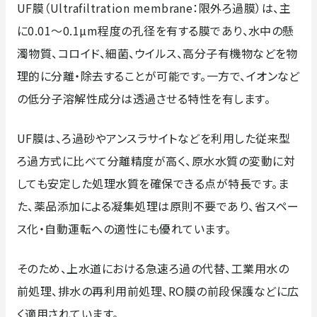
UF膜（Ultrafiltration membrane：限外ろ過膜）は、主
に0.01～0.1µm程度の孔径を有する膜であり、水中の懸
濁物質、コロイド、細菌、ウイルス、高分子有機物などを物
拠点・ネットワーク
登録許可・保有資格
理的に分離・除去することが可能です。一方で、イオンなど
の低分子溶解性成分は透過させる特性を有します。
UF膜は、ろ過砂やアンスラサイトなどを利用した従来型
ろ過方式に比べて分離精度が高く、原水水質の変動に対
しても安定した処理水質を確保できる点が特長です。ま
た、薬品添加による凝集処理は原則不要であり、省スペー
ス化・自動運転への適性にも優れています。
そのため、上水道における急速ろ過の代替、工業用水の
前処理、排水の再利用前処理、RO膜の前段保護などに広
く適用されています。