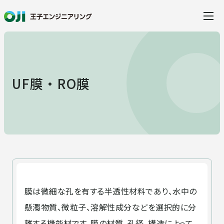
当社の特徴
UF膜・RO膜
事業・サービス
事業・サービス
製品・ソリューション
建設
水環境ソリューション
膜は微細な孔を有する半透性材料であり、水中の
事例紹介
懸濁物質、微粒子、溶解性成分などを選択的に分
離する機能材です。膜の材質、孔径、構造によって