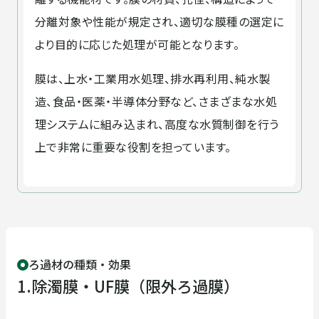
フィールドサービス
企業情報
分離対象や性能が規定され、適切な膜種の選定に
より目的に応じた処理が可能となります。
企業情報
採用情報
膜は、上水・工業用水処理、排水再利用、純水製
造、食品・医薬・半導体分野など、さまざまな水処
ごあいさつ
企業理念・行動方針
理システムに組み込まれ、高度な水質制御を行う
上で非常に重要な役割を担っています。
お知らせ
お問い合わせ
安全への取り組み
コンプライアンスへの取り
組み
DXへの取り組み
会社概要
ろ過材の種類・効果
1.除濁膜・UF膜（限外ろ過膜）
沿革
取引先一覧