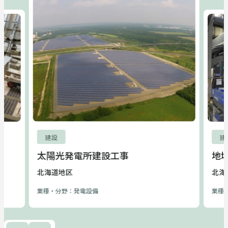
建設
建
太陽光発電所建設工事
地
北海道地区
北海
業種・分野：発電設備
業種